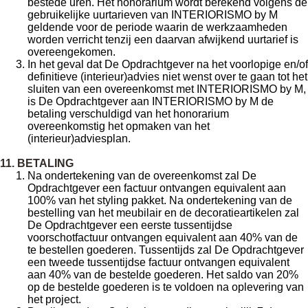
bestede uren. Het honorarium wordt berekend volgens de
gebruikelijke uurtarieven van INTERIORISMO by M
geldende voor de periode waarin de werkzaamheden
worden verricht tenzij een daarvan afwijkend uurtarief is
overeengekomen.
In het geval dat De Opdrachtgever na het voorlopige en/of
definitieve (interieur)advies niet wenst over te gaan tot het
sluiten van een overeenkomst met INTERIORISMO by M,
is De Opdrachtgever aan INTERIORISMO by M de
betaling verschuldigd van het honorarium
overeenkomstig het opmaken van het
(interieur)adviesplan.
11. BETALING
Na ondertekening van de overeenkomst zal De
Opdrachtgever een factuur ontvangen equivalent aan
100% van het styling pakket. Na ondertekening van de
bestelling van het meubilair en de decoratieartikelen zal
De Opdrachtgever een eerste tussentijdse
voorschotfactuur ontvangen equivalent aan 40% van de
te bestellen goederen. Tussentijds zal De Opdrachtgever
een tweede tussentijdse factuur ontvangen equivalent
aan 40% van de bestelde goederen. Het saldo van 20%
op de bestelde goederen is te voldoen na oplevering van
het project.