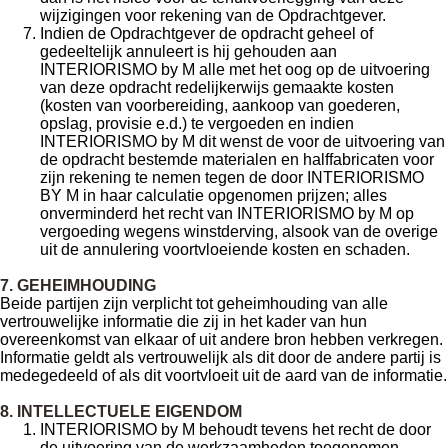
wijzigingen voor rekening van de Opdrachtgever.
Indien de Opdrachtgever de opdracht geheel of
gedeeltelijk annuleert is hij gehouden aan
INTERIORISMO by M alle met het oog op de uitvoering
van deze opdracht redelijkerwijs gemaakte kosten
(kosten van voorbereiding, aankoop van goederen,
opslag, provisie e.d.) te vergoeden en indien
INTERIORISMO by M dit wenst de voor de uitvoering van
de opdracht bestemde materialen en halffabricaten voor
zijn rekening te nemen tegen de door INTERIORISMO
BY M in haar calculatie opgenomen prijzen; alles
onverminderd het recht van INTERIORISMO by M op
vergoeding wegens winstderving, alsook van de overige
uit de annulering voortvloeiende kosten en schaden.
7. GEHEIMHOUDING
Beide partijen zijn verplicht tot geheimhouding van alle
vertrouwelijke informatie die zij in het kader van hun
overeenkomst van elkaar of uit andere bron hebben verkregen.
Informatie geldt als vertrouwelijk als dit door de andere partij is
medegedeeld of als dit voortvloeit uit de aard van de informatie.
8. INTELLECTUELE EIGENDOM
INTERIORISMO by M behoudt tevens het recht de door
de uitvoering van de werkzaamheden toegenomen