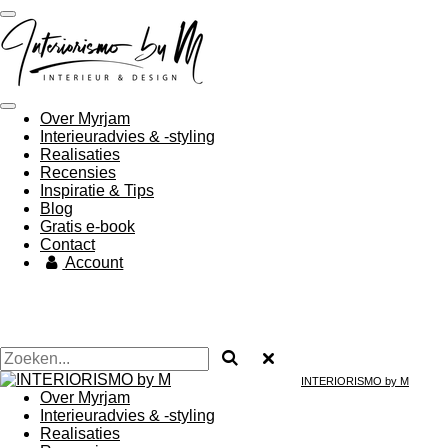
Ga
direct
naar
de
hoofdinhoud
Over Myrjam
Interieuradvies & -styling
Realisaties
Recensies
Inspiratie & Tips
Blog
Gratis e-book
Contact
Account
INTERIORISMO by M
Over Myrjam
Interieuradvies & -styling
Realisaties