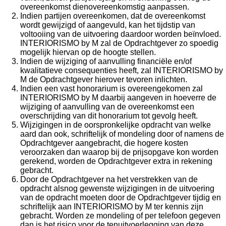
overeenkomst dienovereenkomstig aanpassen.
Indien partijen overeenkomen, dat de overeenkomst
wordt gewijzigd of aangevuld, kan het tijdstip van
voltooiing van de uitvoering daardoor worden beïnvloed.
INTERIORISMO by M zal de Opdrachtgever zo spoedig
mogelijk hiervan op de hoogte stellen.
Indien de wijziging of aanvulling financiële en/of
kwalitatieve consequenties heeft, zal INTERIORISMO by
M de Opdrachtgever hierover tevoren inlichten.
Indien een vast honorarium is overeengekomen zal
INTERIORISMO by M daarbij aangeven in hoeverre de
wijziging of aanvulling van de overeenkomst een
overschrijding van dit honorarium tot gevolg heeft.
Wijzigingen in de oorspronkelijke opdracht van welke
aard dan ook, schriftelijk of mondeling door of namens de
Opdrachtgever aangebracht, die hogere kosten
veroorzaken dan waarop bij de prijsopgave kon worden
gerekend, worden de Opdrachtgever extra in rekening
gebracht.
Door de Opdrachtgever na het verstrekken van de
opdracht alsnog gewenste wijzigingen in de uitvoering
van de opdracht moeten door de Opdrachtgever tijdig en
schriftelijk aan INTERIORISMO by M ter kennis zijn
gebracht. Worden ze mondeling of per telefoon gegeven
dan is het risico voor de tenuitvoerlegging van deze