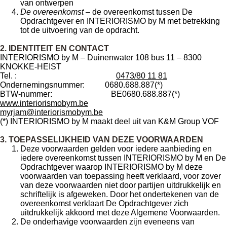
van ontwerpen
De overeenkomst
– de overeenkomst tussen De
Opdrachtgever en INTERIORISMO by M met betrekking
tot de uitvoering van de opdracht.
2. IDENTITEIT EN CONTACT
INTERIORISMO by M – Duinenwater 108 bus 11 – 8300
KNOKKE-HEIST
Tel. :
0473/80 11 81
Ondernemingsnummer:
0680.688.887(*)
BTW-nummer:
BE0680.688.887(*)
www.interiorismobym.be
myrjam@interiorismobym.be
(*) INTERIORISMO by M maakt deel uit van K&M Group VOF
3. TOEPASSELIJKHEID VAN DEZE VOORWAARDEN
Deze voorwaarden gelden voor iedere aanbieding en
iedere overeenkomst tussen INTERIORISMO by M en De
Opdrachtgever waarop INTERIORISMO by M deze
voorwaarden van toepassing heeft verklaard, voor zover
van deze voorwaarden niet door partijen uitdrukkelijk en
schriftelijk is afgeweken. Door het ondertekenen van de
overeenkomst verklaart De Opdrachtgever zich
uitdrukkelijk akkoord met deze Algemene Voorwaarden.
De onderhavige voorwaarden zijn eveneens van