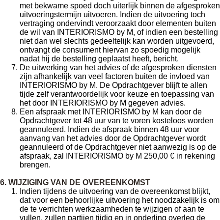
met bekwame spoed doch uiterlijk binnen de afgesproken
uitvoeringstermijn uitvoeren. Indien de uitvoering toch
vertraging ondervindt veroorzaakt door elementen buiten
de wil van INTERIORISMO by M, of indien een bestelling
niet dan wel slechts gedeeltelijk kan worden uitgevoerd,
ontvangt de consument hiervan zo spoedig mogelijk
nadat hij de bestelling geplaatst heeft, bericht.
De uitwerking van het advies of de afgesproken diensten
zijn afhankelijk van veel factoren buiten de invloed van
INTERIORISMO by M. De Opdrachtgever blijft te allen
tijde zelf verantwoordelijk voor keuze en toepassing van
het door INTERIORISMO by M gegeven advies.
Een afspraak met INTERIORISMO by M kan door de
Opdrachtgever tot 48 uur van te voren kosteloos worden
geannuleerd. Indien de afspraak binnen 48 uur voor
aanvang van het advies door de Opdrachtgever wordt
geannuleerd of de Opdrachtgever niet aanwezig is op de
afspraak, zal INTERIORISMO by M 250,00 € in rekening
brengen.
6. WIJZIGING VAN DE OVEREENKOMST
Indien tijdens de uitvoering van de overeenkomst blijkt,
dat voor een behoorlijke uitvoering het noodzakelijk is om
de te verrichten werkzaamheden te wijzigen of aan te
vullen, zullen partijen tijdig en in onderling overleg de