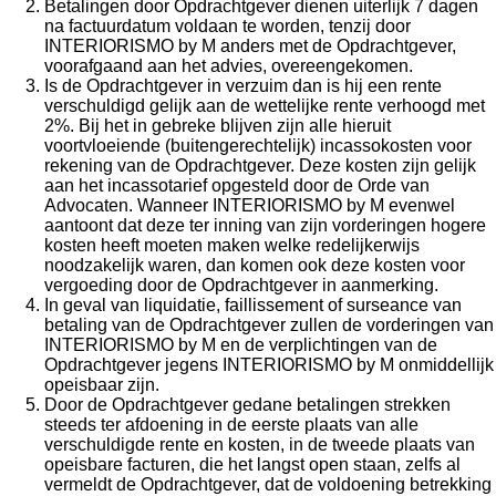
Betalingen door Opdrachtgever dienen uiterlijk 7 dagen
na factuurdatum voldaan te worden, tenzij door
INTERIORISMO by M anders met de Opdrachtgever,
voorafgaand aan het advies, overeengekomen.
Is de Opdrachtgever in verzuim dan is hij een rente
verschuldigd gelijk aan de wettelijke rente verhoogd met
2%. Bij het in gebreke blijven zijn alle hieruit
voortvloeiende (buitengerechtelijk) incassokosten voor
rekening van de Opdrachtgever. Deze kosten zijn gelijk
aan het incassotarief opgesteld door de Orde van
Advocaten. Wanneer INTERIORISMO by M evenwel
aantoont dat deze ter inning van zijn vorderingen hogere
kosten heeft moeten maken welke redelijkerwijs
noodzakelijk waren, dan komen ook deze kosten voor
vergoeding door de Opdrachtgever in aanmerking.
In geval van liquidatie, faillissement of surseance van
betaling van de Opdrachtgever zullen de vorderingen van
INTERIORISMO by M en de verplichtingen van de
Opdrachtgever jegens INTERIORISMO by M onmiddellijk
opeisbaar zijn.
Door de Opdrachtgever gedane betalingen strekken
steeds ter afdoening in de eerste plaats van alle
verschuldigde rente en kosten, in de tweede plaats van
opeisbare facturen, die het langst open staan, zelfs al
vermeldt de Opdrachtgever, dat de voldoening betrekking