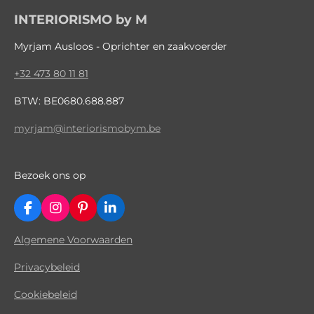
INTERIORISMO by M
Myrjam Ausloos - Oprichter en zaakvoerder
+32 473 80 11 81
BTW: BE0680.688.887
myrjam@interiorismobym.be
Bezoek ons op
F
I
P
L
a
n
i
i
c
s
n
n
Algemene Voorwaarden
e
t
t
k
b
a
e
e
Privacybeleid
o
g
r
d
o
r
e
I
Cookiebeleid
k
a
s
n
m
t