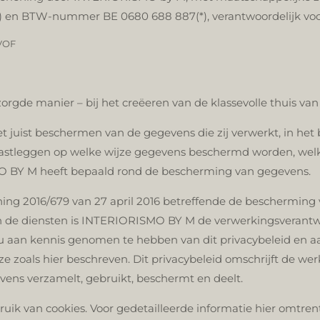
en BTW-nummer BE 0680 688 887(*), verantwoordelijk voo
 VOF
orgde manier – bij het creëeren van de klassevolle thuis va
uist beschermen van de gegevens die zij verwerkt, in het b
astleggen op welke wijze gegevens beschermd worden, welk
O BY M heeft bepaald rond de bescherming van gegevens.
ng 2016/679 van 27 april 2016 betreffende de bescherming 
van de diensten is INTERIORISMO BY M de verwerkingsverantw
 aan kennis genomen te hebben van dit privacybeleid en aa
 zoals hier beschreven. Dit privacybeleid omschrijft de we
ns verzamelt, gebruikt, beschermt en deelt.
 van cookies. Voor gedetailleerde informatie hier omtrent 