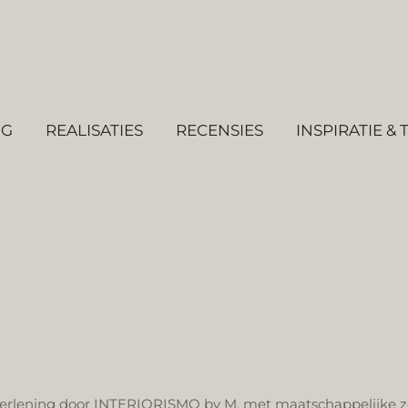
NG
REALISATIES
RECENSIES
INSPIRATIE & 
stverlening door INTERIORISMO by M, met maatschappelijke z