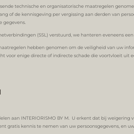
ende technische en organisatorische maatregelen genomen, t
oegang of de kennisgeving per vergissing aan derden van per
e gegevens.
ernetverbindingen (SSL) verstuurd, we hanteren eveneens 
e maatregelen hebben genomen om de veiligheid van uw info
oor enige directe of indirecte schade die voortvloeit uit e
N
 delen aan INTERIORISMO BY M. U erkent dat bij weigering 
ment gratis kennis te nemen van uw persoonsgegevens, en 