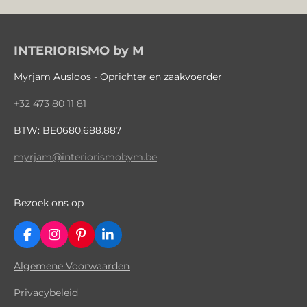
INTERIORISMO by M
Myrjam Ausloos - Oprichter en zaakvoerder
+32 473 80 11 81
BTW: BE0680.688.887
myrjam@interiorismobym.be
Bezoek ons op
F
I
P
L
a
n
i
i
c
s
n
n
Algemene Voorwaarden
e
t
t
k
b
a
e
e
Privacybeleid
o
g
r
d