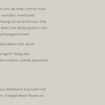
ren om de hele ruimte mee
de wanden, eventueel
ehang als accentmuur. Alle
n doen het altijd goed in een
e behangpatronen!
lstukken hier op af.
 brengen? Voeg dan
ls kussens, plaids, glaswerk,
ieur betekent evenwel niet
en. Integendeel! Mooie en