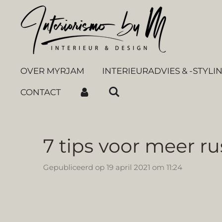
Ga
direct
naar
de
hoofdinhoud
OVER MYRJAM
INTERIEURADVIES & -STYLI
CONTACT
7 tips voor meer rus
Gepubliceerd op 19 april 2021 om 11:24