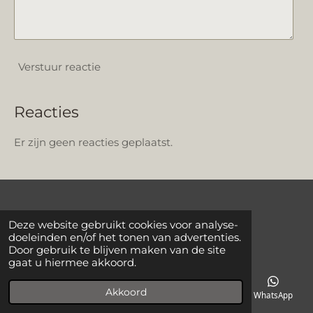
Verstuur reactie
Reacties
Er zijn geen reacties geplaatst.
INTERIORISMO by M
Deze website gebruikt cookies voor analyse-
doeleinden en/of het tonen van advertenties.
Myrjam Ausloos - Oprichter en zaakvoerder
Door gebruik te blijven maken van de site
gaat u hiermee akkoord.
+32 473 80 11 81
Akkoord
E-mailadres
Telefoonnummer
Facebook
WhatsApp
BTW: BE0680.688.887