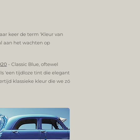
aar keer de term ‘Kleur van
al aan het wachten op
020
- Classic Blue,
oftewel
s 'een tijdloze tint die elegant
ertijd klassieke kleur die we zó