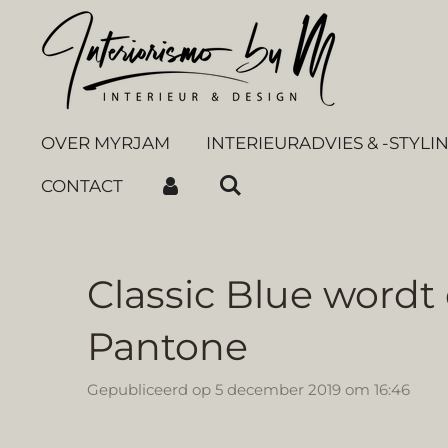
Ga
direct
naar
de
hoofdinhoud
OVER MYRJAM
INTERIEURADVIES & -STYLI
CONTACT
Classic Blue wordt 
Pantone
Gepubliceerd op 5 december 2019 om 16:46